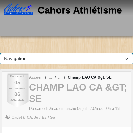
Panneau de gestion des cookies
Cahors Athlétisme
Du
samedi
Accueil
Champ LAO CA &gt; SE
05
CHAMP LAO CA &GT;
au
dimanche
06
SE
JUIL.
2025
Du
samedi
05
au
dimanche
06
juil.
2025
de 09h à 19h
Cadet // CA
Ju / Es / Se