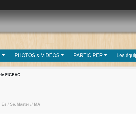
S
PHOTOS & VIDÉOS
PARTICIPER
Les équi
 de FIGEAC
/ Es / Se
Master // MA