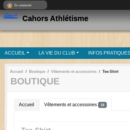
Panneau de gestion des cookies
Se connecter
Cahors Athlétisme
ACCUEIL
LA VIE DU CLUB
INFOS PRATIQUE
Accueil
Boutique
Vêtements et accessoires
Tee-Shirt
BOUTIQUE
Accueil
Vêtements et accessoires
18