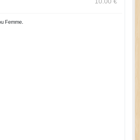
10.00
€
 ou Femme.